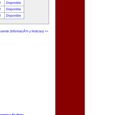
r!
Disponible
r!
Disponible
r!
Disponible
uiente (InformaciÃ³n y Noticias) >>
ominios En Venta