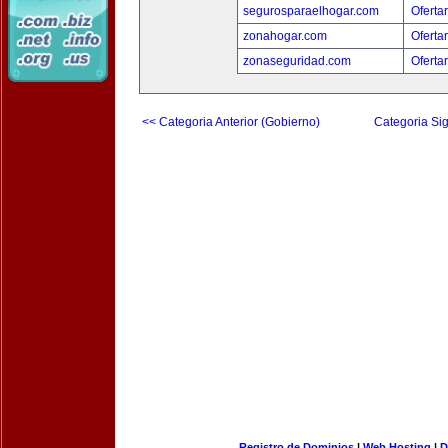
segurosparaelhogar.com
Oferta
zonahogar.com
Oferta
zonaseguridad.com
Oferta
<< Categoria Anterior (Gobierno)
Categoria Sig
Registro de Dominios
|
Web Hosting
|
D