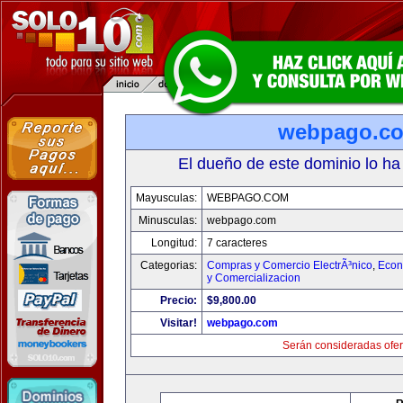
webpago.c
El dueño de este dominio lo ha
Mayusculas:
WEBPAGO.COM
Minusculas:
webpago.com
Longitud:
7 caracteres
Categorias:
Compras y Comercio ElectrÃ³nico
,
Econ
y Comercializacion
Precio:
$9,800.00
Visitar!
webpago.com
Serán consideradas ofer