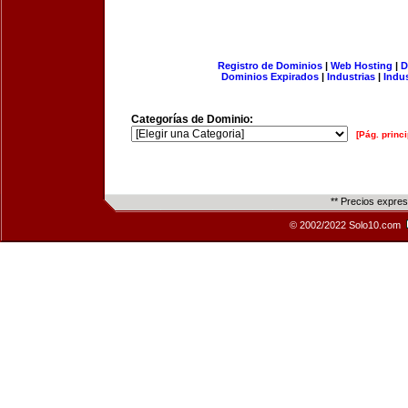
Registro de Dominios
|
Web Hosting
|
D
Dominios Expirados
|
Industrias
|
Indu
Categorías de Dominio:
[Pág. princi
** Precios expre
© 2002/2022 Solo10.com