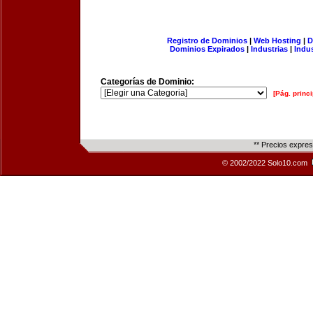
Registro de Dominios
|
Web Hosting
|
D
Dominios Expirados
|
Industrias
|
Indu
Categorías de Dominio:
[Pág. princi
** Precios expre
© 2002/2022 Solo10.com