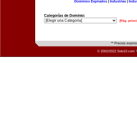
Dominios Expirados
|
Industrias
|
Indu
Categorías de Dominio:
[Pág. princi
** Precios expre
© 2002/2022 Solo10.com