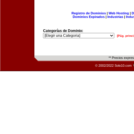
Registro de Dominios
|
Web Hosting
|
D
Dominios Expirados
|
Industrias
|
Indu
Categorías de Dominio:
[Pág. princi
** Precios expre
© 2002/2022 Solo10.com