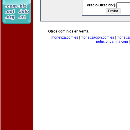
Precio Ofrecido $
Otros dominios en venta:
monetiza.com.es
|
monetizacion.com.es
|
monetiz
nutricioncanina.com
|