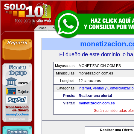
monetizacion.c
El dueño de este dominio lo ha
Mayusculas:
MONETIZACION.COM.ES
Minusculas:
monetizacion.com.es
Longitud:
12 caracteres
Categorias:
Internet
,
Ventas y Comercializaci
Precio:
Realizar una oferta!
Visitar!
monetizacion.com.es
Serán consideradas ofer
Realizar una Oferta