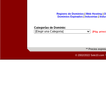
Registro de Dominios
|
Web Hosting
|
D
Dominios Expirados
|
Industrias
|
Indu
Categorías de Dominio:
[Pág. princi
** Precios expre
© 2002/2022 Solo10.com