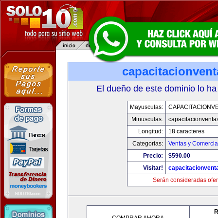
capacitacionven
El dueño de este dominio lo ha
Mayusculas:
CAPACITACIONV
Minusculas:
capacitacionventa
Longitud:
18 caracteres
Categorias:
Ventas y Comercia
Precio:
$590.00
Visitar!
capacitacionvent
Serán consideradas ofer
R