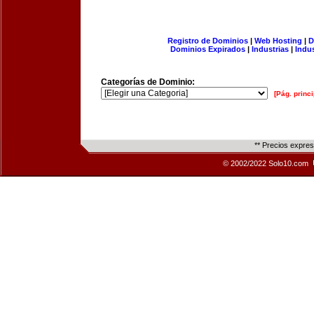
Registro de Dominios
|
Web Hosting
|
D
Dominios Expirados
|
Industrias
|
Indu
Categorías de Dominio:
[Pág. princi
** Precios expre
© 2002/2022 Solo10.com