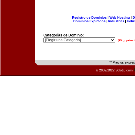
Registro de Dominios
|
Web Hosting
|
D
Dominios Expirados
|
Industrias
|
Indu
Categorías de Dominio:
[Pág. princi
** Precios expre
© 2002/2022 Solo10.com