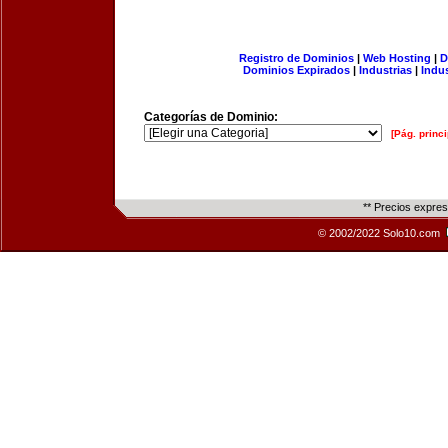
Registro de Dominios
|
Web Hosting
|
D
Dominios Expirados
|
Industrias
|
Indu
Categorías de Dominio:
[Pág. princi
** Precios expre
© 2002/2022 Solo10.com