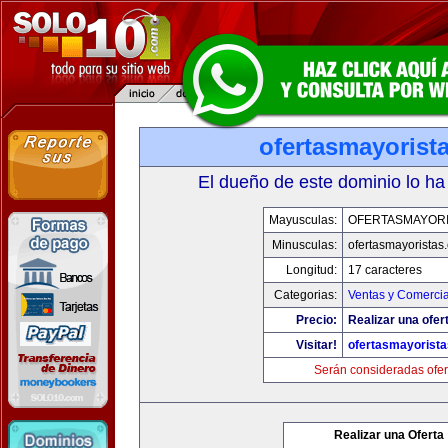
ofertasmayorist
El dueño de este dominio lo ha
Mayusculas:
OFERTASMAYORI
Minusculas:
ofertasmayoristas
Longitud:
17 caracteres
Categorias:
Ventas y Comercia
Precio:
Realizar una ofer
Visitar!
ofertasmayorist
Serán consideradas ofer
Realizar una Oferta