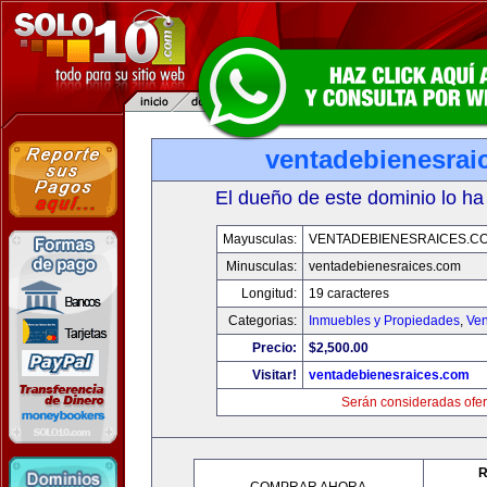
ventadebienesrai
El dueño de este dominio lo ha
Mayusculas:
VENTADEBIENESRAICES.C
Minusculas:
ventadebienesraices.com
Longitud:
19 caracteres
Categorias:
Inmuebles y Propiedades
,
Ven
Precio:
$2,500.00
Visitar!
ventadebienesraices.com
Serán consideradas ofer
R