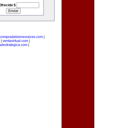
Ofrecido $
compradebienesraices.com
|
|
ventavirtual.com
|
adestrategica.com
|