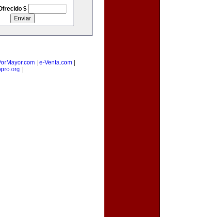
Ofrecido $
orMayor.com
|
e-Venta.com
|
opro.org
|