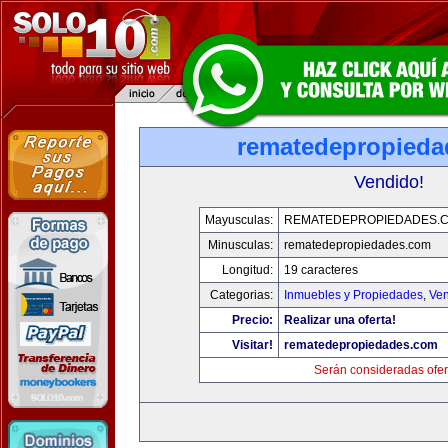
rematedepropied
Vendido!
Mayusculas:
REMATEDEPROPIEDADES.
Minusculas:
rematedepropiedades.com
Longitud:
19 caracteres
Categorias:
Inmuebles y Propiedades
,
Ven
Precio:
Realizar una oferta!
Visitar!
rematedepropiedades.com
Serán consideradas ofer