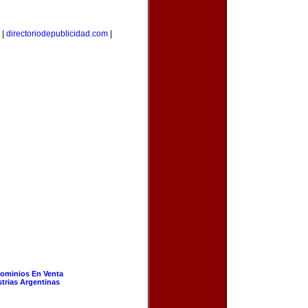
|
directoriodepublicidad.com
|
ominios En Venta
strias Argentinas