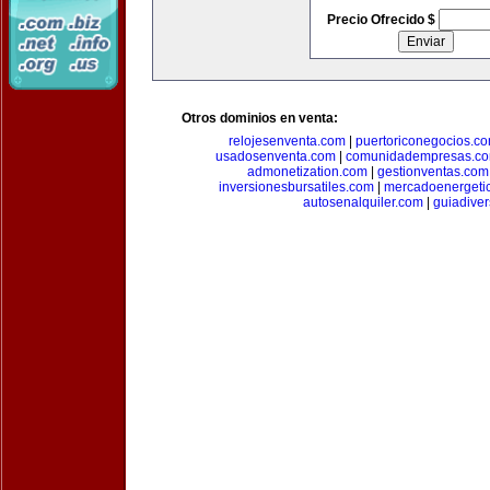
Precio Ofrecido $
Otros dominios en venta:
relojesenventa.com
|
puertoriconegocios.c
usadosenventa.com
|
comunidadempresas.c
admonetization.com
|
gestionventas.com
inversionesbursatiles.com
|
mercadoenergeti
autosenalquiler.com
|
guiadive