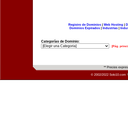
Registro de Dominios
|
Web Hosting
|
D
Dominios Expirados
|
Industrias
|
Indu
Categorías de Dominio:
[Pág. princi
** Precios expre
© 2002/2022 Solo10.com