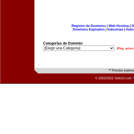
Registro de Dominios
|
Web Hosting
|
D
Dominios Expirados
|
Industrias
|
Indu
Categorías de Dominio:
[Pág. princi
** Precios expre
© 2002/2022 Solo10.com