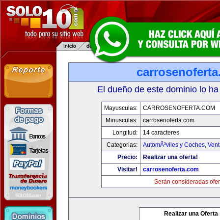
carrosenofert
El dueño de este dominio lo ha
Mayusculas:
CARROSENOFERTA.COM
Minusculas:
carrosenoferta.com
Longitud:
14 caracteres
Categorias:
AutomÃ³viles y Coches
,
Vent
Precio:
Realizar una oferta!
Visitar!
carrosenoferta.com
Serán consideradas ofer
Realizar una Oferta