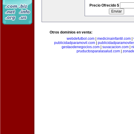
Precio Ofrecido $
Otros dominios en venta:
webdefutbol.com
|
medicinainfantil.com
|
publicidadparamovil.com
|
publicidadparamovile
gestaodenegocios.com
|
suvacacion.com
|
n
pruductosparalasalud.com
|
zonad