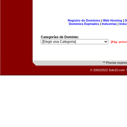
Registro de Dominios
|
Web Hosting
|
D
Dominios Expirados
|
Industrias
|
Indu
Categorías de Dominio:
[Pág. princi
** Precios expre
© 2002/2022 Solo10.com