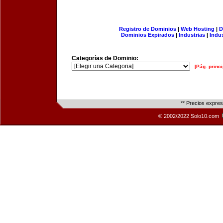
Registro de Dominios
|
Web Hosting
|
D
Dominios Expirados
|
Industrias
|
Indu
Categorías de Dominio:
[Pág. princi
** Precios expre
© 2002/2022 Solo10.com