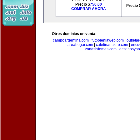
COMPRAR AHORA
Precio $
750.00
Precio 
COMPRAR AHORA
Otros dominios en venta:
campoargentina.com
|
futbolenlaweb.com
|
outleta
areahogar.com
|
cafefinanciero.com
|
encu
zonasistemas.com
|
destinosyho