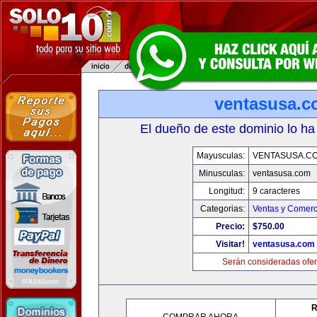
ventasusa.
El dueño de este dominio lo ha
Mayusculas:
VENTASUSA.C
Minusculas:
ventasusa.com
Longitud:
9 caracteres
Categorias:
Ventas y Comerc
Precio:
$750.00
Visitar!
ventasusa.com
Serán consideradas ofer
R