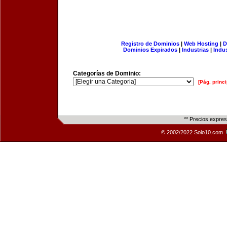
Registro de Dominios
|
Web Hosting
|
D
Dominios Expirados
|
Industrias
|
Indu
Categorías de Dominio:
[Pág. princi
** Precios expre
© 2002/2022 Solo10.com