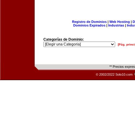
Registro de Dominios
|
Web Hosting
|
D
Dominios Expirados
|
Industrias
|
Indu
Categorías de Dominio:
[Pág. princi
** Precios expre
© 2002/2022 Solo10.com