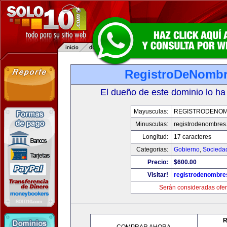
RegistroDeNomb
El dueño de este dominio lo ha
Mayusculas:
REGISTRODENO
Minusculas:
registrodenombres
Longitud:
17 caracteres
Categorias:
Gobierno
,
Socieda
Precio:
$600.00
Visitar!
registrodenombr
Serán consideradas ofer
R