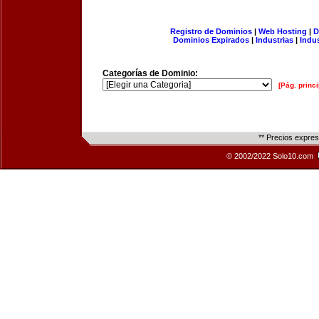
Registro de Dominios
|
Web Hosting
|
D
Dominios Expirados
|
Industrias
|
Indu
Categorías de Dominio:
[Pág. princi
** Precios expre
© 2002/2022 Solo10.com