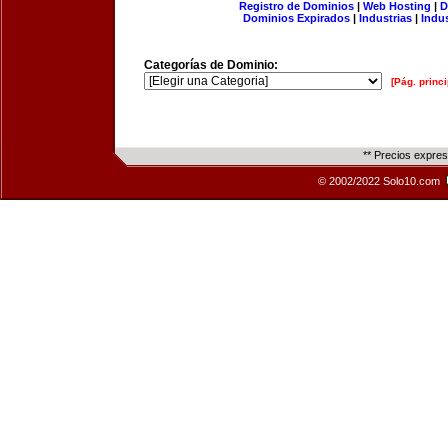
Registro de Dominios
|
Web Hosting
|
D
Dominios Expirados
|
Industrias
|
Indu
Categorías de Dominio:
[Pág. princi
** Precios expre
© 2002/2022 Solo10.com