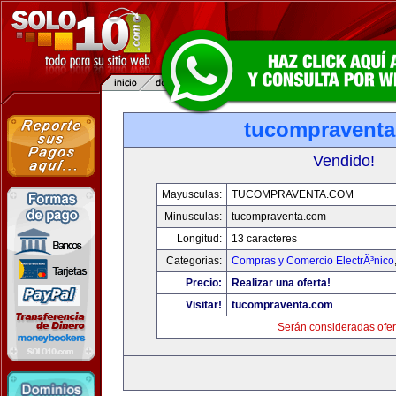
tucompravent
Vendido!
Mayusculas:
TUCOMPRAVENTA.COM
Minusculas:
tucompraventa.com
Longitud:
13 caracteres
Categorias:
Compras y Comercio ElectrÃ³nico
Precio:
Realizar una oferta!
Visitar!
tucompraventa.com
Serán consideradas ofer