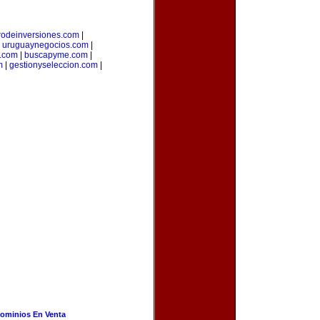
rodeinversiones.com
|
|
uruguaynegocios.com
|
a.com
|
buscapyme.com
|
m
|
gestionyseleccion.com
|
ominios En Venta