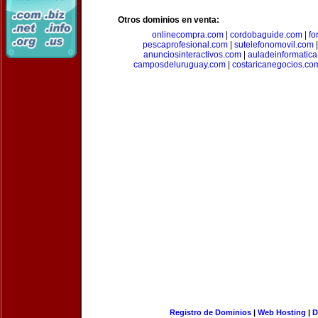
Otros dominios en venta:
onlinecompra.com
|
cordobaguide.com
|
fo
pescaprofesional.com
|
sutelefonomovil.com
anunciosinteractivos.com
|
auladeinformatic
camposdeluruguay.com
|
costaricanegocios.co
Registro de Dominios
|
Web Hosting
|
D