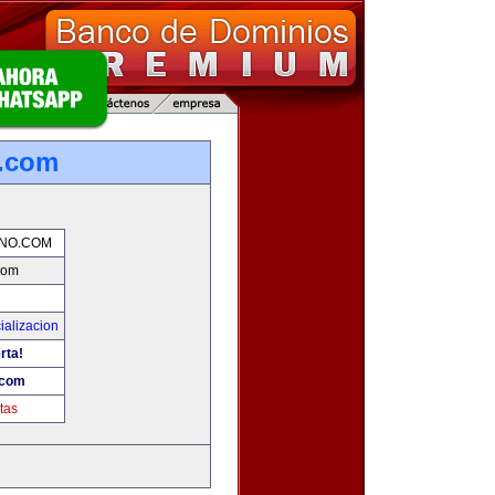
o.com
NO.COM
com
ializacion
rta!
.com
tas