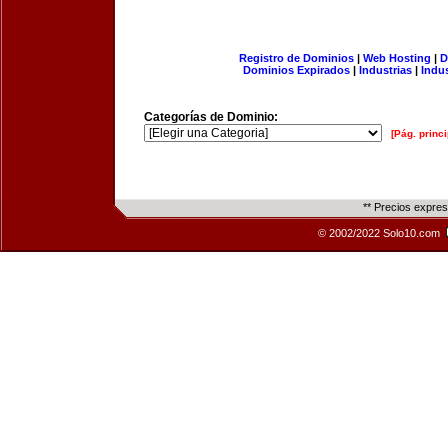
Registro de Dominios
|
Web Hosting
|
D
Dominios Expirados
|
Industrias
|
Indu
Categorías de Dominio:
[Pág. princi
** Precios expre
© 2002/2022 Solo10.com