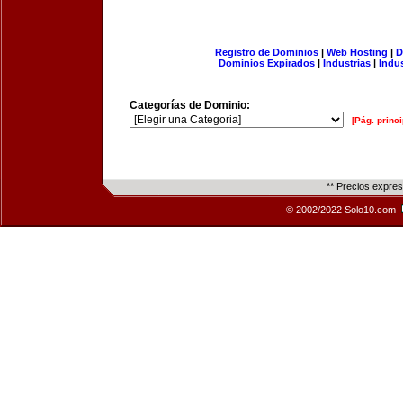
Registro de Dominios
|
Web Hosting
|
D
Dominios Expirados
|
Industrias
|
Indu
Categorías de Dominio:
[Pág. princi
** Precios expre
© 2002/2022 Solo10.com