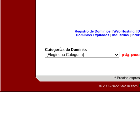
Registro de Dominios
|
Web Hosting
|
D
Dominios Expirados
|
Industrias
|
Indu
Categorías de Dominio:
[Pág. princi
** Precios expre
© 2002/2022 Solo10.com