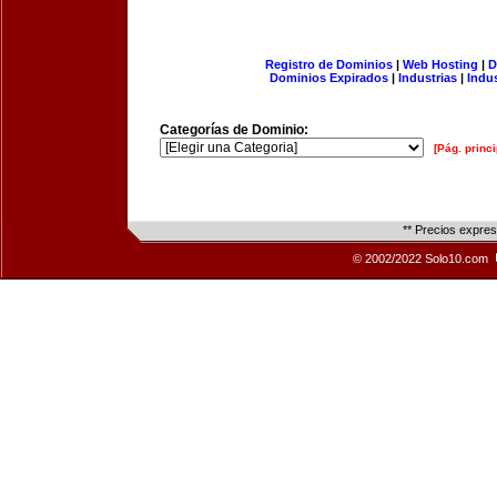
Registro de Dominios
|
Web Hosting
|
D
Dominios Expirados
|
Industrias
|
Indu
Categorías de Dominio:
[Pág. princi
** Precios expre
© 2002/2022 Solo10.com