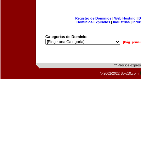
Registro de Dominios
|
Web Hosting
|
D
Dominios Expirados
|
Industrias
|
Indu
Categorías de Dominio:
[Pág. princi
** Precios expre
© 2002/2022 Solo10.com