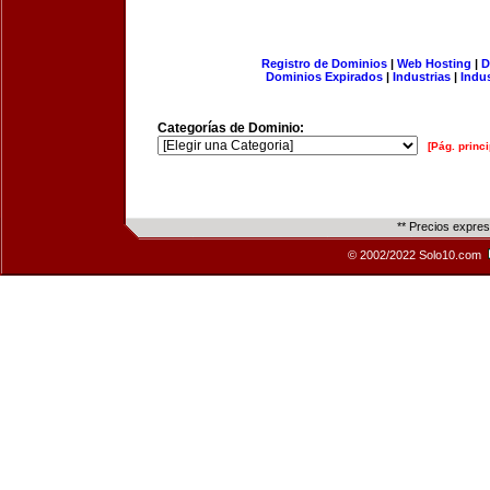
Registro de Dominios
|
Web Hosting
|
D
Dominios Expirados
|
Industrias
|
Indu
Categorías de Dominio:
[Pág. princi
** Precios expre
© 2002/2022 Solo10.com