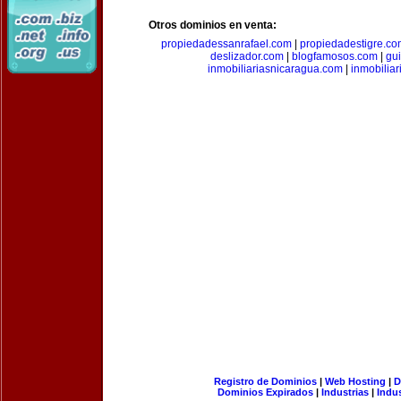
Otros dominios en venta:
propiedadessanrafael.com
|
propiedadestigre.c
deslizador.com
|
blogfamosos.com
|
gu
inmobiliariasnicaragua.com
|
inmobilia
Registro de Dominios
|
Web Hosting
|
D
Dominios Expirados
|
Industrias
|
Indu