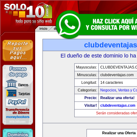
clubdeventaja
El dueño de este dominio lo ha
Mayusculas:
CLUBDEVENTAJAS.
Minusculas:
clubdeventajas.com
Longitud:
14 caracteres
Categorias:
Negocios
,
Ventas y C
Precio:
Realizar una oferta!
Visitar!
clubdeventajas.com
Serán consideradas ofer
Realizar una Oferta