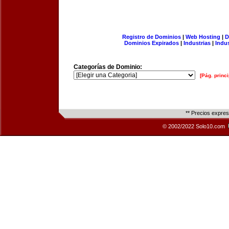
Registro de Dominios
|
Web Hosting
|
D
Dominios Expirados
|
Industrias
|
Indu
Categorías de Dominio:
[Pág. princi
** Precios expre
© 2002/2022 Solo10.com