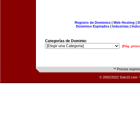
Registro de Dominios
|
Web Hosting
|
D
Dominios Expirados
|
Industrias
|
Indu
Categorías de Dominio:
[Pág. princi
** Precios expre
© 2002/2022 Solo10.com