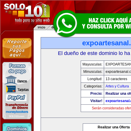
expoartesanal
El dueño de este dominio lo ha
Mayusculas:
EXPOARTESA
Minusculas:
expoartesanal.
Longitud:
13 caracteres
Categorias:
Artes y Cultura
Precio:
Realizar una of
Visitar!
expoartesanal
Serán consideradas ofer
Realizar una Oferta