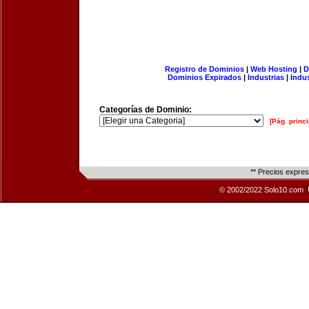
Registro de Dominios
|
Web Hosting
|
D
Dominios Expirados
|
Industrias
|
Indu
Categorías de Dominio:
[Pág. princi
** Precios expre
© 2002/2022 Solo10.com