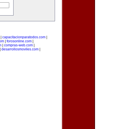
|
capacitacionparatodos.com
|
com
|
forosonline.com
|
m
|
compras-web.com
|
|
desarrollosmoviles.com
|