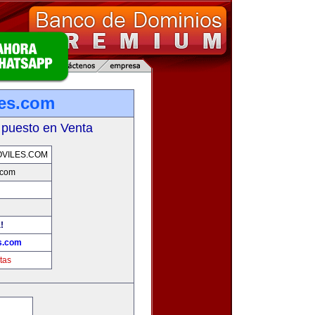
les.com
 puesto en Venta
VILES.COM
.com
!
s.com
tas