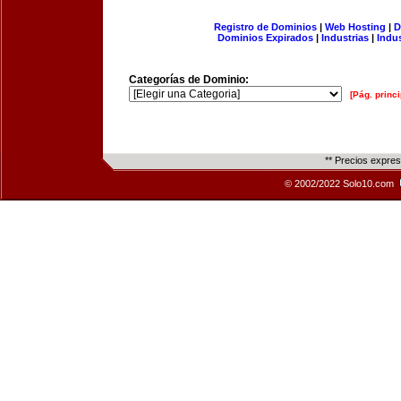
Registro de Dominios
|
Web Hosting
|
D
Dominios Expirados
|
Industrias
|
Indu
Categorías de Dominio:
[Pág. princi
** Precios expre
© 2002/2022 Solo10.com