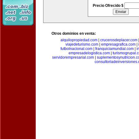
Precio Ofrecido $
Otros dominios en venta:
alquilopropiedad.com
|
crucerosdeplacer.com
viajedeturismo.com
|
empresagrafica.com
|
futbolnacional.com
|
franquiciamundial.com
|
i
empresadelogistica.com
|
turismogrupal.
servidorempresarial.com
|
suplementosynutricion.
consultoriadeinversiones