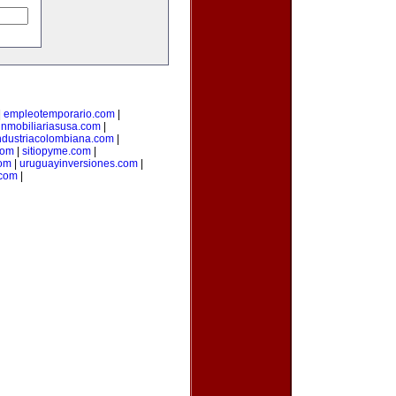
|
empleotemporario.com
|
inmobiliariasusa.com
|
ndustriacolombiana.com
|
com
|
sitiopyme.com
|
com
|
uruguayinversiones.com
|
.com
|