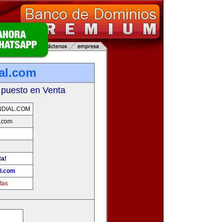
al.com
 puesto en Venta
DIAL.COM
l.com
ta!
l.com
tas