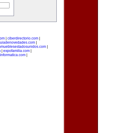
com
|
ciberdirectorio.com
|
uiadenovedades.com
|
nmueblesestadosunidos.com
|
m
|
expofamilia.com
|
informatica.com
|