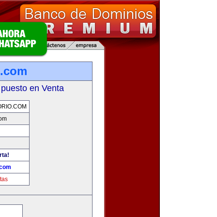
o.com
 puesto en Venta
RIO.COM
com
rta!
.com
tas