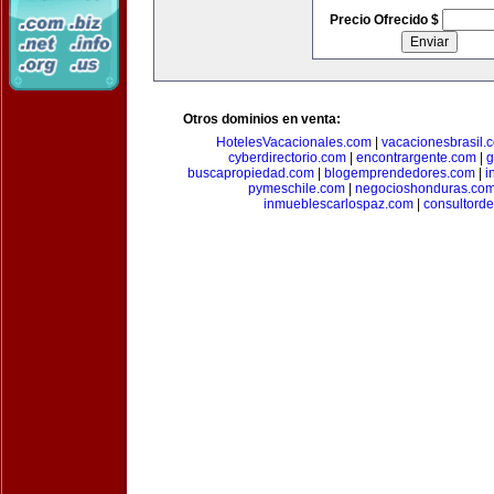
Precio Ofrecido $
Otros dominios en venta:
HotelesVacacionales.com
|
vacacionesbrasil.
cyberdirectorio.com
|
encontrargente.com
|
g
buscapropiedad.com
|
blogemprendedores.com
|
i
pymeschile.com
|
negocioshonduras.co
inmueblescarlospaz.com
|
consultorde