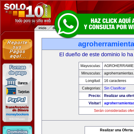
agroherramient
El dueño de este dominio lo ha
Mayusculas:
AGROHERRAMIE
Minusculas:
agroherramientas
Longitud:
16 caracteres
Categorias:
Sin Clasificar
Precio:
Realizar una ofer
Visitar!
agroherramienta
Serán consideradas ofer
Realizar una Oferta