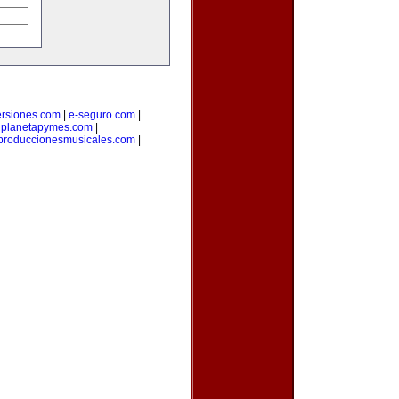
ersiones.com
|
e-seguro.com
|
|
planetapymes.com
|
produccionesmusicales.com
|