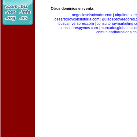
Otros dominios en venta:
negocioselsalvador.com
|
alquileresde
desarrolloyconsultoria.com
|
guiadeproveedores.
buscainversores.com
|
consultoriaymarketing.
consultorespymes.com
|
mercadosglobales.c
comunidadbarcelona.c