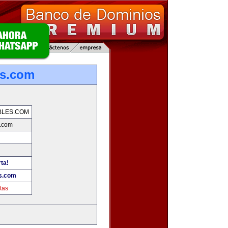
es.com
BLES.COM
.com
ta!
s.com
tas