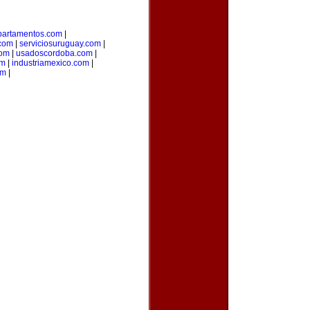
partamentos.com
|
com
|
serviciosuruguay.com
|
com
|
usadoscordoba.com
|
om
|
industriamexico.com
|
om
|