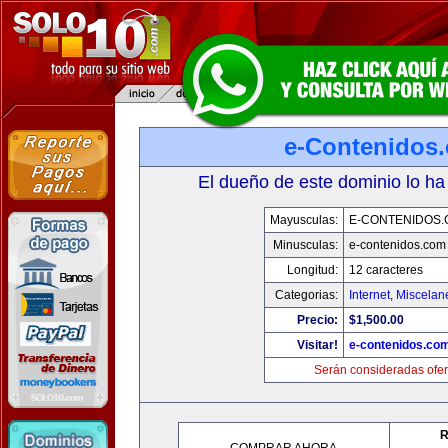
e-Contenidos
El dueño de este dominio lo ha
Mayusculas:
E-CONTENIDOS
Minusculas:
e-contenidos.com
Longitud:
12 caracteres
Categorias:
Internet
,
Miscelane
Precio:
$1,500.00
Visitar!
e-contenidos.co
Serán consideradas ofer
R