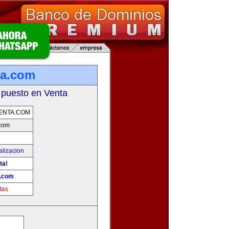
ta.com
 puesto en Venta
ENTA.COM
.com
alizacion
ta!
a.com
tas