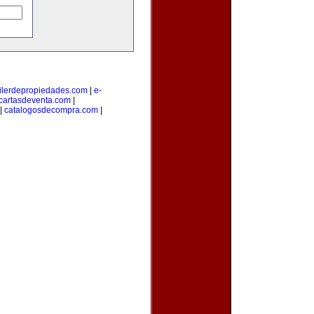
ilerdepropiedades.com
|
e-
cartasdeventa.com
|
|
catalogosdecompra.com
|