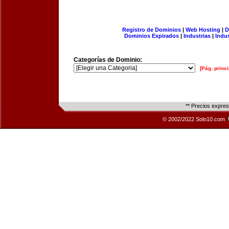
Registro de Dominios
|
Web Hosting
|
D
Dominios Expirados
|
Industrias
|
Indu
Categorías de Dominio:
[Pág. princi
** Precios expre
© 2002/2022 Solo10.com