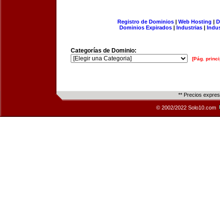
Registro de Dominios
|
Web Hosting
|
D
Dominios Expirados
|
Industrias
|
Indu
Categorías de Dominio:
[Pág. princi
** Precios expre
© 2002/2022 Solo10.com