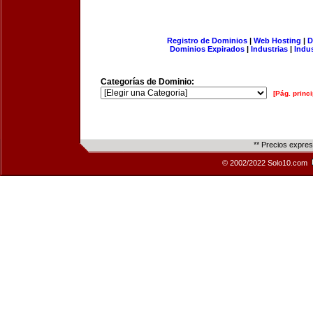
Registro de Dominios
|
Web Hosting
|
D
Dominios Expirados
|
Industrias
|
Indu
Categorías de Dominio:
[Pág. princi
** Precios expre
© 2002/2022 Solo10.com