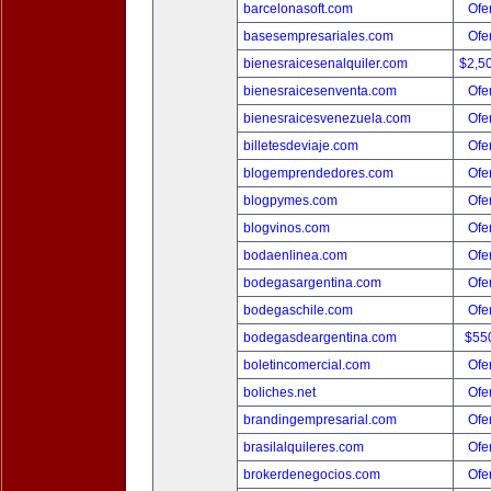
barcelonasoft.com
Ofer
basesempresariales.com
Ofer
bienesraicesenalquiler.com
$2,5
bienesraicesenventa.com
Ofer
bienesraicesvenezuela.com
Ofer
billetesdeviaje.com
Ofer
blogemprendedores.com
Ofer
blogpymes.com
Ofer
blogvinos.com
Ofer
bodaenlinea.com
Ofer
bodegasargentina.com
Ofer
bodegaschile.com
Ofer
bodegasdeargentina.com
$55
boletincomercial.com
Ofer
boliches.net
Ofer
brandingempresarial.com
Ofer
brasilalquileres.com
Ofer
brokerdenegocios.com
Ofer