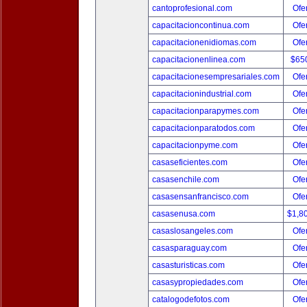
cantoprofesional.com
Ofer
capacitacioncontinua.com
Ofer
capacitacionenidiomas.com
Ofer
capacitacionenlinea.com
$65
capacitacionesempresariales.com
Ofer
capacitacionindustrial.com
Ofer
capacitacionparapymes.com
Ofer
capacitacionparatodos.com
Ofer
capacitacionpyme.com
Ofer
casaseficientes.com
Ofer
casasenchile.com
Ofer
casasensanfrancisco.com
Ofer
casasenusa.com
$1,8
casaslosangeles.com
Ofer
casasparaguay.com
Ofer
casasturisticas.com
Ofer
casasypropiedades.com
Ofer
catalogodefotos.com
Ofer