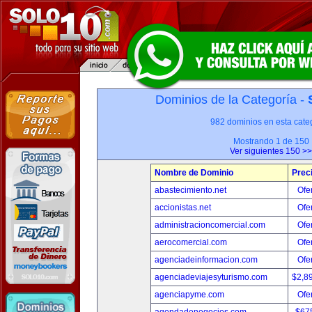
Dominios de la Categoría -
982 dominios en esta categ
Mostrando 1 de 150
Ver siguientes 150 >>
Nombre de Dominio
Prec
abastecimiento.net
Ofer
accionistas.net
Ofer
administracioncomercial.com
Ofer
aerocomercial.com
Ofer
agenciadeinformacion.com
Ofer
agenciadeviajesyturismo.com
$2,8
agenciapyme.com
Ofer