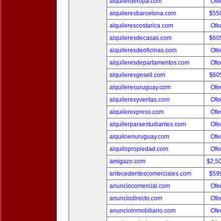
alquilerderopa.com
Ofer
alquileresbarcelona.com
$55
alquilerescostarica.com
Ofer
alquileresdecasas.com
$60
alquileresdeoficinas.com
Ofer
alquileresdepartamentos.com
Ofer
alquileresgesell.com
$60
alquileresuruguay.com
Ofer
alquileresyventas.com
Ofer
alquilerexpress.com
Ofer
alquilerparaestudiantes.com
Ofer
alquiloenuruguay.com
Ofer
alquilopropiedad.com
Ofer
amigazo.com
$2,5
antecedentescomerciales.com
$59
anunciocomercial.com
Ofer
anunciodirecto.com
Ofer
anuncioinmobiliario.com
Ofer