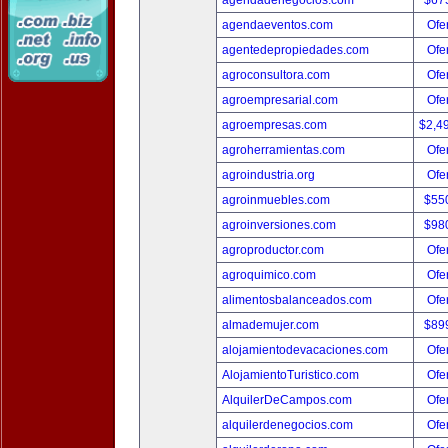
agendadenegocios.com
$67
agendaeventos.com
Ofer
agentedepropiedades.com
Ofer
agroconsultora.com
Ofer
agroempresarial.com
Ofer
agroempresas.com
$2,4
agroherramientas.com
Ofer
agroindustria.org
Ofer
agroinmuebles.com
$55
agroinversiones.com
$98
agroproductor.com
Ofer
agroquimico.com
Ofer
alimentosbalanceados.com
Ofer
almademujer.com
$89
alojamientodevacaciones.com
Ofer
AlojamientoTuristico.com
Ofer
AlquilerDeCampos.com
Ofer
alquilerdenegocios.com
Ofer