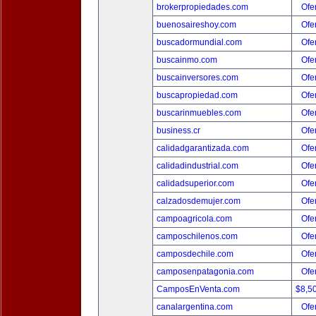
brokerpropiedades.com
Ofer
buenosaireshoy.com
Ofer
buscadormundial.com
Ofer
buscainmo.com
Ofer
buscainversores.com
Ofer
buscapropiedad.com
Ofer
buscarinmuebles.com
Ofer
business.cr
Ofer
calidadgarantizada.com
Ofer
calidadindustrial.com
Ofer
calidadsuperior.com
Ofer
calzadosdemujer.com
Ofer
campoagricola.com
Ofer
camposchilenos.com
Ofer
camposdechile.com
Ofer
camposenpatagonia.com
Ofer
CamposEnVenta.com
$8,5
canalargentina.com
Ofer