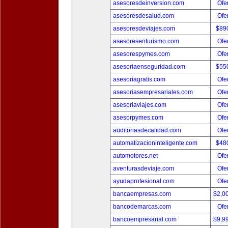
asesoresdeinversion.com
Ofer
asesoresdesalud.com
Ofer
asesoresdeviajes.com
$89
asesoresenturismo.com
Ofer
asesorespymes.com
Ofer
asesoriaenseguridad.com
$55
asesoriagratis.com
Ofer
asesoriasempresariales.com
Ofer
asesoriaviajes.com
Ofer
asesorpymes.com
Ofer
auditoriasdecalidad.com
Ofer
automatizacioninteligente.com
$48
automotores.net
Ofer
aventurasdeviaje.com
Ofer
ayudaprofesional.com
Ofer
bancaempresas.com
$2,0
bancodemarcas.com
Ofer
bancoempresarial.com
$9,9