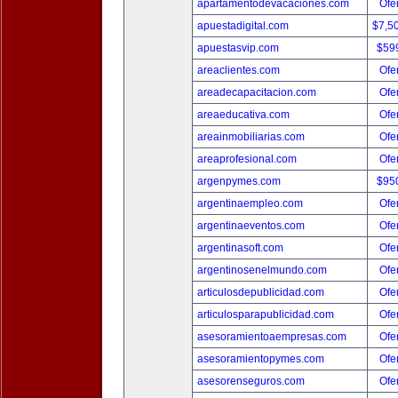
apartamentodevacaciones.com
Ofer
apuestadigital.com
$7,5
apuestasvip.com
$59
areaclientes.com
Ofer
areadecapacitacion.com
Ofer
areaeducativa.com
Ofer
areainmobiliarias.com
Ofer
areaprofesional.com
Ofer
argenpymes.com
$95
argentinaempleo.com
Ofer
argentinaeventos.com
Ofer
argentinasoft.com
Ofer
argentinosenelmundo.com
Ofer
articulosdepublicidad.com
Ofer
articulosparapublicidad.com
Ofer
asesoramientoaempresas.com
Ofer
asesoramientopymes.com
Ofer
asesorenseguros.com
Ofer